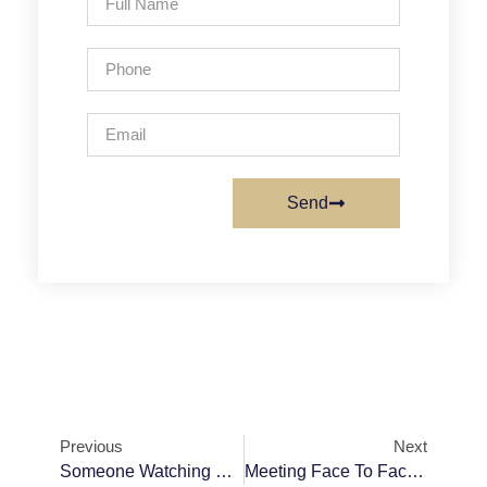
Send
Previous
Next
Someone Watching Your Back? We Will Do It For You.
Meeting Face To Face Is The First Step To Success.