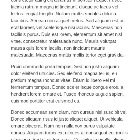
lacinia rutrum magna id tincidunt. disque ac lacus vel
lectus feugiat fringilla. Nullam mattis sodales dolor a
faucibus. Aenean non aliquet metus. Sed aliquam est ac
erat laoreet, vel scelerisque nisi iaculis. Maecenas non
facilisis purus. Duis est lorem, elementum sit amet nisl
vitae, consectetur malesuada nunc. Mauris volutpat
massa quis lorem iaculis, non tincidunt mauris
malesuada. Maecenas mattis mollis tortor eget gravida.
Proin commodo porta tempus. Sed non justo aliquam
dolor eleifend ultricies. Sed eleifend magna tellus, eu
pretium magna rhoncus vitae. Etiam id libero vel mi
fermentum tempus. Donec sceler isque congue eros, a
hendrerit lorem ornare et. Fusce rhoncus augue sapien,
euismod porttitor erat euismod eu.
Donec accumsan sem diam, non cursus nisi suscipit vel.
Donec aliquam risus id justo aliquet aliquet. Ut vehicula
ornare placerat. Nam non nulla non purus vulputate
cursus. Aliquam turpis ex, ultrices at consequat eu, mollis
ut magna. Sed ut dictum eros. Curabitur convallis aliquet