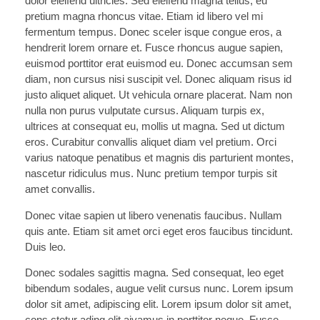
dolor eleifend ultricies. Sed eleifend magna tellus, eu
pretium magna rhoncus vitae. Etiam id libero vel mi
fermentum tempus. Donec sceler isque congue eros, a
hendrerit lorem ornare et. Fusce rhoncus augue sapien,
euismod porttitor erat euismod eu. Donec accumsan sem
diam, non cursus nisi suscipit vel. Donec aliquam risus id
justo aliquet aliquet. Ut vehicula ornare placerat. Nam non
nulla non purus vulputate cursus. Aliquam turpis ex,
ultrices at consequat eu, mollis ut magna. Sed ut dictum
eros. Curabitur convallis aliquet diam vel pretium. Orci
varius natoque penatibus et magnis dis parturient montes,
nascetur ridiculus mus. Nunc pretium tempor turpis sit
amet convallis.
Donec vitae sapien ut libero venenatis faucibus. Nullam
quis ante. Etiam sit amet orci eget eros faucibus tincidunt.
Duis leo.
Donec sodales sagittis magna. Sed consequat, leo eget
bibendum sodales, augue velit cursus nunc. Lorem ipsum
dolor sit amet, adipiscing elit. Lorem ipsum dolor sit amet,
cons ctetur ading elit aivamus in porttitor neque. Fusce